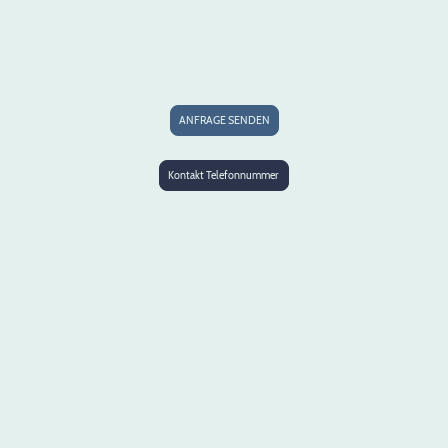
Magic Ingo ist Ihr professioneller Zauberer und Luftballonkünstler aus Köln. Mit einer
faszinierenden Mischung aus verblüffenden Zaubertricks und kunstvollen
Luftballonfiguren begeistert Magic Ingo Großes und Kleines Publikum jeden Alters. Ob für
Geburtstagsfeiern, Hochzeiten, Firmenveranstaltungen oder Messen – Ingo bringt Farbe
und Freude in jede Veranstaltung. Lassen Sie sich von den geheimnisvollen Illusionen und
der Kreativität seiner Luftballonkunst verzaubern. Kontaktieren Sie uns, um Ihre
Veranstaltung zu einem unvergesslichen Erlebnis zu machen!
ANFRAGE SENDEN
Kontakt Telefonnummer